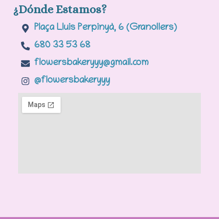
¿Dónde Estamos?
Plaça Lluis Perpinyà, 6 (Granollers)
680 33 53 68
flowersbakeryyy@gmail.com
@flowersbakeryyy