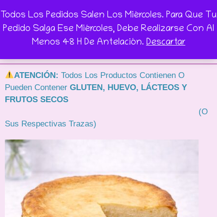
Todos Los Pedidos Salen Los Miércoles. Para Que Tu
Pedido Salga Ese Miércoles, Debe Realizarse Con Al
Menos 48 H De Antelación.
Descartar
0
0,00
€
ATENCIÓN:
Todos Los Productos Contienen O
Pueden Contener
GLUTEN, HUEVO, LÁCTEOS Y
FRUTOS SECOS
(o
Sus Respectivas Trazas)