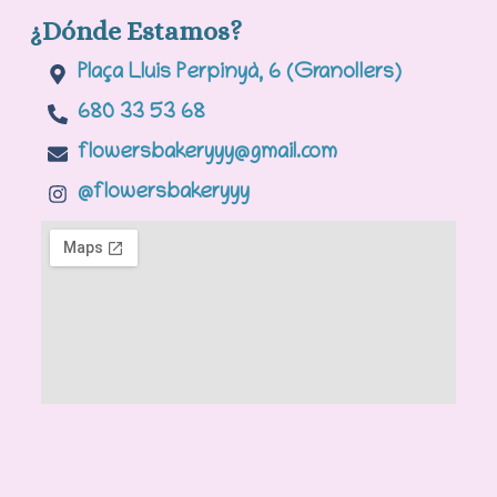
¿Dónde Estamos?
Plaça Lluis Perpinyà, 6 (Granollers)
680 33 53 68
flowersbakeryyy@gmail.com
@flowersbakeryyy