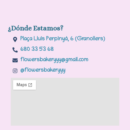
¿Dónde Estamos?
Plaça Lluis Perpinyà, 6 (Granollers)
680 33 53 68
flowersbakeryyy@gmail.com
@flowersbakeryyy