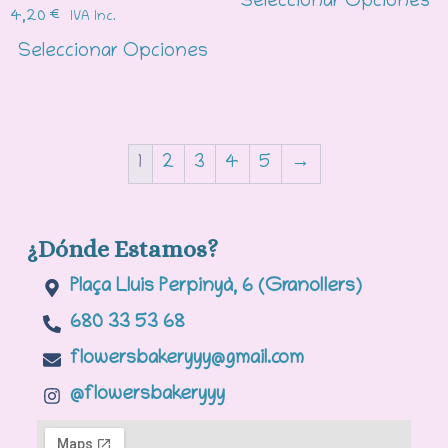
Seleccionar Opciones
4,20
€
IVA Inc.
Seleccionar Opciones
1
2
3
4
5
→
¿Dónde Estamos?
Plaça Lluis Perpinyà, 6 (Granollers)
680 33 53 68
flowersbakeryyy@gmail.com
@flowersbakeryyy